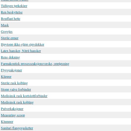
Tidligere tørkeklær
Ren beskyttelse
Bouffant hette
Mask
Goggles
Sterile ermer
Høytopp ikke-glipp støvdekker
Latex hansker, Nitril hansker
Rens dekning
Farmakoutisk prosesseaksjonsvæske, oppløsning
Flyggeaksjoner
Klipper
Sterile rask kobling
Stopp valve forbinder
Medisinsk rask kortslottforbinder
Medisinsk rask kobling
Pulverkaksjoner
Measuring scoop
Klumper
Sanitari flangegasketter