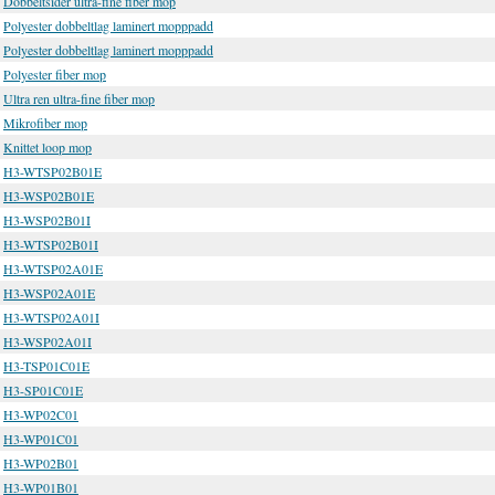
Dobbeltsider ultra-fine fiber mop
Polyester dobbeltlag laminert mopppadd
Polyester dobbeltlag laminert mopppadd
Polyester fiber mop
Ultra ren ultra-fine fiber mop
Mikrofiber mop
Knittet loop mop
H3-WTSP02B01E
H3-WSP02B01E
H3-WSP02B01I
H3-WTSP02B01I
H3-WTSP02A01E
H3-WSP02A01E
H3-WTSP02A01I
H3-WSP02A01I
H3-TSP01C01E
H3-SP01C01E
H3-WP02C01
H3-WP01C01
H3-WP02B01
H3-WP01B01