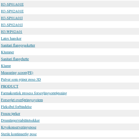
H3-SP01A01E
H3-SP02A01E
H3-SP01A01I
H3-SP02A01I
H3-WP02A01
Latex hansker
Sanitari flangegasketter
Klumper
Sanitari flangehette
Klamp
Measuring scoop(PE)
Pulver som griper pose-3D
PRODUCT
Farmakoutisk prosess forseglingsoppløsning
Forseglet overføringssystem
Fleksibel forbindelse
Freeze tørker
Drumlinjer/stabilitetsekker
Kryokonserveringspose
Sterile kontinuerlig pose