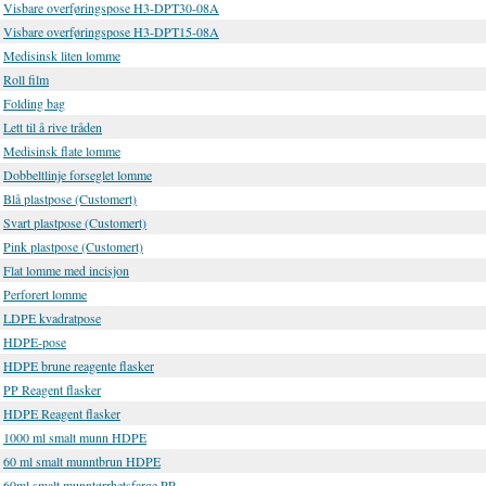
Visbare overføringspose H3-DPT30-08A
Visbare overføringspose H3-DPT15-08A
Medisinsk liten lomme
Roll film
Folding bag
Lett til å rive tråden
Medisinsk flate lomme
Dobbeltlinje forseglet lomme
Blå plastpose (Customert)
Svart plastpose (Customert)
Pink plastpose (Customert)
Flat lomme med incisjon
Perforert lomme
LDPE kvadratpose
HDPE-pose
HDPE brune reagente flasker
PP Reagent flasker
HDPE Reagent flasker
1000 ml smalt munn HDPE
60 ml smalt munntbrun HDPE
60ml smalt munntørrhetsfarge PP