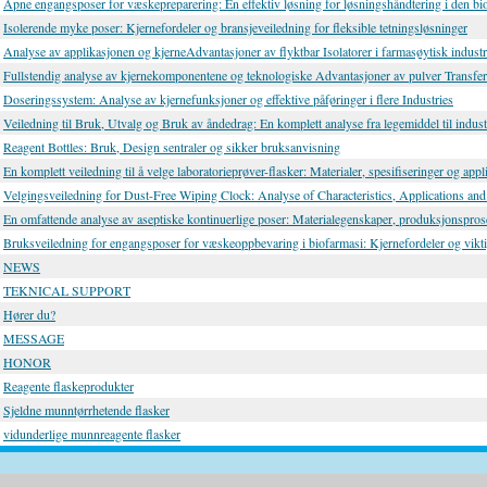
Åpne engangsposer for væskepreparering: En effektiv løsning for løsningshåndtering i den bi
Isolerende myke poser: Kjernefordeler og bransjeveiledning for fleksible tetningsløsninger
Analyse av applikasjonen og kjerneAdvantasjoner av flyktbar Isolatorer i farmasøytisk industr
Fullstendig analyse av kjernekomponentene og teknologiske Advantasjoner av pulver Transfe
Doseringssystem: Analyse av kjernefunksjoner og effektive påføringer i flere Industries
Veiledning til Bruk, Utvalg og Bruk av åndedrag: En komplett analyse fra legemiddel til indust
Reagent Bottles: Bruk, Design sentraler og sikker bruksanvisning
En komplett veiledning til å velge laboratorieprøver-flasker: Materialer, spesifiseringer og app
Velgingsveiledning for Dust-Free Wiping Clock: Analyse of Characteristics, Applications and
En omfattende analyse av aseptiske kontinuerlige poser: Materialegenskaper, produksjonspro
Bruksveiledning for engangsposer for væskeoppbevaring i biofarmasi: Kjernefordeler og vikt
NEWS
TEKNICAL SUPPORT
Hører du?
MESSAGE
HONOR
Reagente flaskeprodukter
Sjeldne munntørrhetende flasker
vidunderlige munnreagente flasker