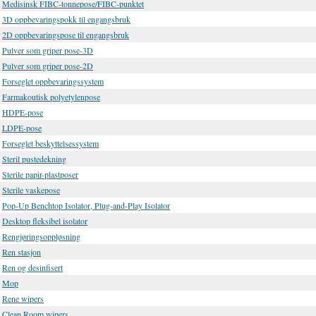
Medisinsk FIBC-tonnepose/FIBC-punktet
3D oppbevaringspokk til engangsbruk
2D oppbevaringspose til engangsbruk
Pulver som griper pose-3D
Pulver som griper pose-2D
Forseglet oppbevaringssystem
Farmakoutisk polyetylenpose
HDPE-pose
LDPE-pose
Forseglet beskyttelsessystem
Steril pustedekning
Sterile papir-plastposer
Sterile vaskepose
Pop-Up Benchtop Isolator, Plug-and-Play Isolator
Desktop fleksibel isolator
Rengjøringsoppløsning
Ren stasjon
Ren og desinfisert
Mop
Rene wipers
Clean Room wipers