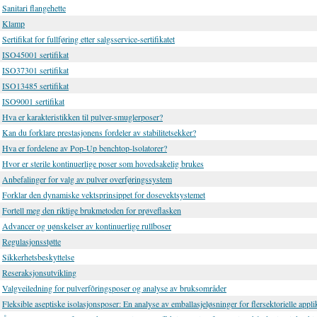
Sanitari flangehette
Klamp
Sertifikat for fullføring etter salgsservice-sertifikatet
ISO45001 sertifikat
ISO37301 sertifikat
ISO13485 sertifikat
ISO9001 sertifikat
Hva er karakteristikken til pulver-smuglerposer?
Kan du forklare prestasjonens fordeler av stabilitetsekker?
Hva er fordelene av Pop-Up benchtop-lsolatorer?
Hvor er sterile kontinuerlige poser som hovedsakelig brukes
Anbefalinger for valg av pulver overføringssystem
Forklar den dynamiske vektsprinsippet for dosevektsystemet
Fortell meg den riktige brukmetoden for prøveflasken
Advancer og uønskelser av kontinuerlige rullboser
Regulasjonsstøtte
Sikkerhetsbeskyttelse
Reseraksjonsutvikling
Valgveiledning for pulverfôringsposer og analyse av bruksområder
Fleksible aseptiske isolasjonsposer: En analyse av emballasjeløsninger for flersektorielle appli