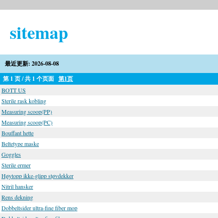
sitemap
最近更新: 2026-08-08
第 1 页 / 共 1 个页面
第1页
BOTT US
Sterile rask kobling
Measuring scoop(PP)
Measuring scoop(PC)
Bouffant hette
Beltetype maske
Goggles
Sterile ermer
Høytopp ikke-glipp støvdekker
Nitril hansker
Rens dekning
Dobbeltsider ultra-fine fiber mop