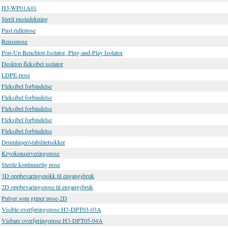
H3-WP01A01
Steril pustedekning
Pust rullepose
Rensepose
Pop-Up Benchtop Isolator, Plug-and-Play Isolator
Desktop fleksibel isolator
LDPE-pose
Fleksibel forbindelse
Fleksibel forbindelse
Fleksibel forbindelse
Fleksibel forbindelse
Fleksibel forbindelse
Drumlinjer/stabilitetsekker
Kryokonserveringspose
Sterile kontinuerlig pose
3D oppbevaringspokk til engangsbruk
2D oppbevaringspose til engangsbruk
Pulver som griper pose-2D
Visible overføringspose H3-DPT03-03A
Visbare overføringspose H3-DPT05-04A