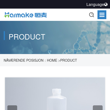
Language
PRODUCT
NÅVÆRENDE POSISJON：
HOME
>
PRODUCT
>
FARMAKOUTISK PROSESS FORSEGLINGSOPPLØSNING
>
FORSEGLET OPPBEVARINGSSYSTEM
>
REAGENTE
FLASKEPRODUKTER
>
SJELDNE MUNNTØRRHETENDE
FLASKER
>
500 ML PP MUNNTØRRHET