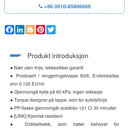
+86 0510-85806669
F
L
B
P
T
a
i
l
i
w
c
n
o
n
i
e
k
g
t
t
b
e
g
e
t
o
d
e
r
e
Produkt introduksjon
o
I
r
e
r
k
n
s
t
● Nær uten linje, lekkesikker garanti
● Produsert i rengjøringsklasse I508, Endotoksiløs
enn 0,125 EU/ml
● Gjennomgå trykk på 80 kPa, ingen lekkasje
● Torque designer på leppe, som for autofyllinje
● PP-flaske gjennomgår autoklav 121 Ci 30 minutter
● [UNK] Kjemisk resistent
● Dobbeltsekk, som møter behovet for