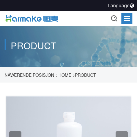
Language
PRODUCT
NÅVÆRENDE POSISJON：
HOME
>
PRODUCT
>
FARMAKOUTISK PROSESS FORSEGLINGSOPPLØSNING
>
FORSEGLET OPPBEVARINGSSYSTEM
>
REAGENTE
FLASKEPRODUKTER
>
SJELDNE MUNNTØRRHETENDE
FLASKER
>
250 ML HDPE MUNNTØRRHET