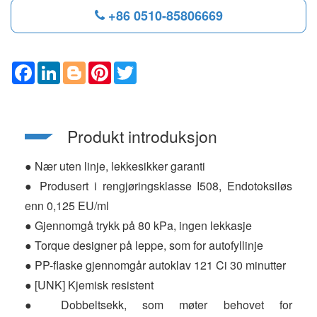
+86 0510-85806669
F
L
B
P
T
a
i
l
i
w
c
n
o
n
i
e
k
g
t
t
b
e
g
e
t
o
d
e
r
e
Produkt introduksjon
o
I
r
e
r
k
n
s
t
● Nær uten linje, lekkesikker garanti
● Produsert i rengjøringsklasse I508, Endotoksiløs
enn 0,125 EU/ml
● Gjennomgå trykk på 80 kPa, ingen lekkasje
● Torque designer på leppe, som for autofyllinje
● PP-flaske gjennomgår autoklav 121 Ci 30 minutter
● [UNK] Kjemisk resistent
● Dobbeltsekk, som møter behovet for