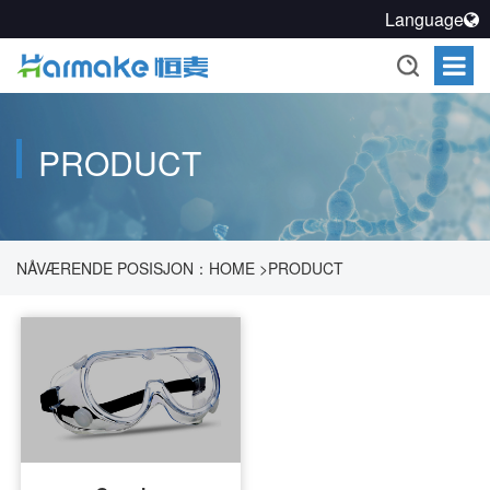
Language
PRODUCT
NÅVÆRENDE POSISJON：
HOME
>
PRODUCT
>
RENGJØRINGSOPPLØSNING
>
REN BESKYTTELSE
>
GOGGLES