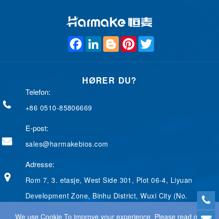
F
L
B
P
T
a
i
l
i
w
c
n
o
n
i
e
k
g
t
t
b
e
g
e
t
HØRER DU?
o
d
e
r
e
o
I
r
e
r
Telefon:
k
n
s
t
+86 0510-85806669
E-post:
sales@harmakebios.com
Adresse:
Rom 7, 3. etasje, West Side 301, Plot 06-4, Liyuan
Development Zone, Binhu District, Wuxi City (No.
We use Cookie To improve your experience. Please read our