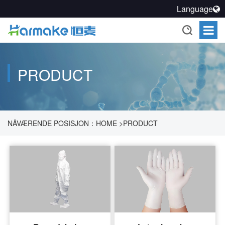
Language
PRODUCT
NÅVÆRENDE POSISJON：
HOME
>
PRODUCT
>
RENGJØRINGSOPPLØSNING
>
REN BESKYTTELSE