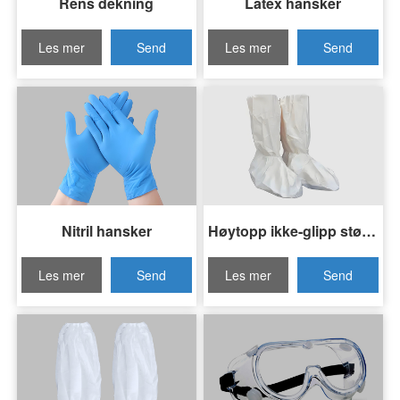
Rens dekning
Latex hansker
Les mer
Send
Les mer
Send
spørsmål
spørsmål
Nitril hansker
Høytopp ikke-glipp støvdekker
Les mer
Send
Les mer
Send
spørsmål
spørsmål