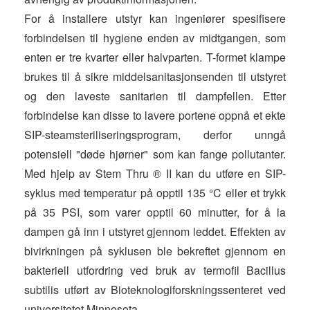
For å installere utstyr kan ingeniører spesifisere
forbindelsen til hygiene enden av midtgangen, som
enten er tre kvarter eller halvparten. T-formet klampe
brukes til å sikre middelsanitasjonsenden til utstyret
og den laveste sanitarien til dampfellen. Etter
forbindelse kan disse to lavere portene oppnå et ekte
SIP-steamsteriliseringsprogram, derfor unngå
potensiell "døde hjørner" som kan fange pollutanter.
Med hjelp av Stem Thru ® II kan du utføre en SIP-
syklus med temperatur på opptil 135 °C eller et trykk
på 35 PSI, som varer opptil 60 minutter, for å la
dampen gå inn i utstyret gjennom leddet. Effekten av
bivirkningen på syklusen ble bekreftet gjennom en
bakteriell utfordring ved bruk av termofil Bacillus
subtilis utført av Bioteknologiforskningssenteret ved
universitetet Minnesota.