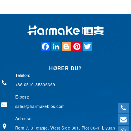
F
L
B
P
T
a
i
l
i
w
c
n
o
n
i
e
k
g
t
t
b
e
g
e
t
HØRER DU?
o
d
e
r
e
o
I
r
e
r
Telefon:
k
n
s
t
+86 0510-85806669
E-post:
sales@harmakebios.com
Adresse:
Rom 7, 3. etasje, West Side 301, Plot 06-4, Liyuan