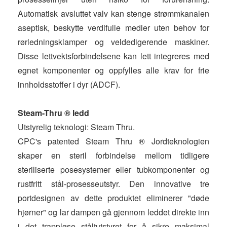
Automatisk avsluttet valv kan stenge strømmkanalen
aseptisk, beskytte verdifulle medier uten behov for
rørledningsklamper og veldedigerende maskiner.
Disse lettvektsforbindelsene kan lett integreres med
egnet komponenter og oppfylles alle krav for frie
innholdsstoffer i dyr (ADCF).
Steam-Thru ® ledd
Utstyrelig teknologi: Steam Thru.
CPC's patented Steam Thru ® Jordteknologien
skaper en steril forbindelse mellom tidligere
steriliserte posesystemer eller tubkomponenter og
rustfritt stål-prosesseutstyr. Den innovative tre
portdesignen av dette produktet eliminerer "døde
hjørner" og lar dampen gå gjennom leddet direkte inn
i det trappløse ståltutstyret for å sikre maksimal