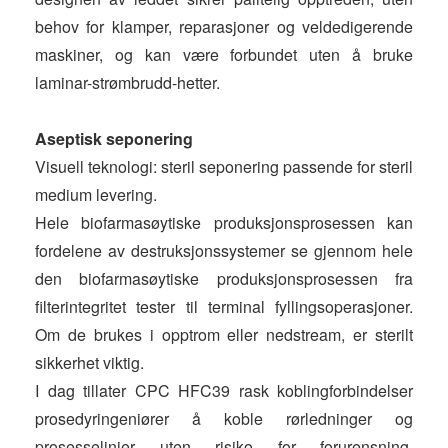
behov for klamper, reparasjoner og veldedigerende
maskiner, og kan være forbundet uten å bruke
laminar-strømbrudd-hetter.
Aseptisk seponering
Visuell teknologi: steril seponering passende for steril
medium levering.
Hele biofarmasøytiske produksjonsprosessen kan
fordelene av destruksjonssystemer se gjennom hele
den biofarmasøytiske produksjonsprosessen fra
filterintegritet tester til terminal fyllingsoperasjoner.
Om de brukes i opptrom eller nedstream, er sterilt
sikkerhet viktig.
I dag tillater CPC HFC39 rask koblingforbindelser
prosedyringeniører å koble rørledninger og
prosesselinjer uten risiko for forurensning.