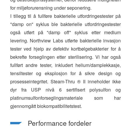
for miljøforurensning under seponering.
I tillegg til å fullføre bakterielle utfordringestester på
"damp on" syklus ble bakterielle utfordringestester
også utført på "damp off" syklus etter medium
levering. Northview Labs utførte bakterielle invasjon
tester ved hjelp av defektiv kortbølgebakterier for å
bekrefte forseglingen etter sterilisering. Vi har også
fullført andre tester, inkludert helium/damplekkasje,
tensiltester og eksplosjon for å sikre design og
prosesseintegritet. Steam-Thru ® II inneholder ikke
dyr fra USP nivå 6 sertifisert polysulfon og
platinumsulfonforseglingsmateriale som har
gjennomgått biokompatibilitetstest.
Performance fordeler