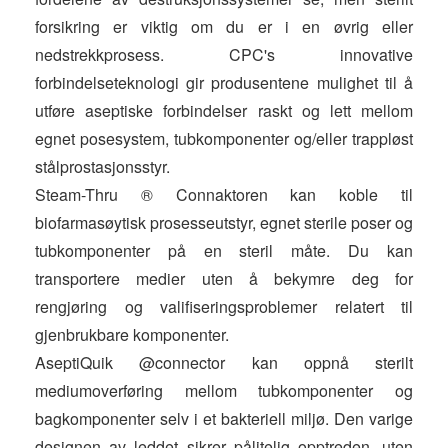
forsikring er viktig om du er i en øvrig eller
nedstrekkprosess. CPC's innovative
forbindelseteknologi gir produsentene mulighet til å
utføre aseptiske forbindelser raskt og lett mellom
egnet posesystem, tubkomponenter og/eller trappløst
stålprostasjonsstyr.
Steam-Thru ® Connaktoren kan koble til
biofarmasøytisk prosesseutstyr, egnet sterile poser og
tubkomponenter på en steril måte. Du kan
transportere medier uten å bekymre deg for
rengjøring og valifiseringsproblemer relatert til
gjenbrukbare komponenter.
AseptiQuik @connector kan oppnå sterilt
mediumoverføring mellom tubkomponenter og
bagkomponenter selv i et bakteriell miljø. Den varige
designen av leddet sikrer pålitelig opptreden, uten