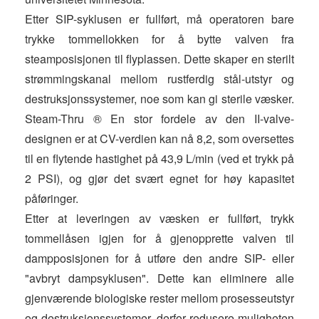
Etter SIP-syklusen er fullført, må operatoren bare
trykke tommellokken for å bytte valven fra
steamposisjonen til flyplassen. Dette skaper en sterilt
strømmingskanal mellom rustferdig stål-utstyr og
destruksjonssystemer, noe som kan gi sterile væsker.
Steam-Thru ® En stor fordele av den II-valve-
designen er at CV-verdien kan nå 8,2, som oversettes
til en flytende hastighet på 43,9 L/min (ved et trykk på
2 PSI), og gjør det svært egnet for høy kapasitet
påføringer.
Etter at leveringen av væsken er fullført, trykk
tommellåsen igjen for å gjenopprette valven til
dampposisjonen for å utføre den andre SIP- eller
"avbryt dampsyklusen". Dette kan eliminere alle
gjenværende biologiske rester mellom prosesseutstyr
og destruksjonssystemer, derfor redusere muligheten