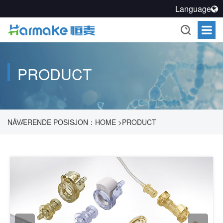
Language
PRODUCT
NÅVÆRENDE POSISJON：
HOME
>
PRODUCT
>
FARMAKOUTISK PROSESSEAKSJONSVÆSKE, OPPLØSNING
>
FLYGGEAKSJONER
>
STERILE RASK KOBLING
>
STERILE
RASK KOBLING