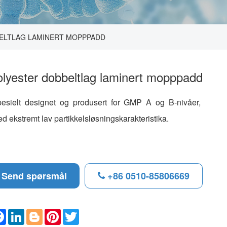
ELTLAG LAMINERT MOPPPADD
olyester dobbeltlag laminert mopppadd
esielt designet og produsert for GMP A og B-nivåer,
d ekstremt lav partikkelsløsningskarakteristika.
Send spørsmål
+86 0510-85806669
F
L
B
P
T
a
i
l
i
w