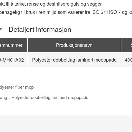
kt til å tørke, rense og desinfisere gulv og vegger
behagelig til bruk i ren miljø som varierer fra ISO 5 til ISO 7 og ko
Detaljert informasjon
temnummer
Produksjonsnavn
3-MH01A02
Polyester dobbeltlag laminert mopppadd
49
yester fiber mop
ang：Polyester dobbeltlag laminert mopppadd