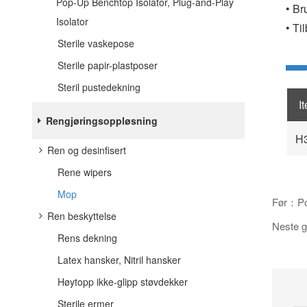
Pop-Up Benchtop Isolator, Plug-and-Play
•
Bru
Isolator
•
Til
Sterile vaskepose
Sterile papir-plastposer
Steril pustedekning
I
Rengjøringsoppløsning
H
Ren og desinfisert
Rene wipers
Mop
Før：Pol
Ren beskyttelse
Neste g
Rens dekning
Latex hansker, Nitril hansker
Høytopp ikke-glipp støvdekker
Sterile ermer