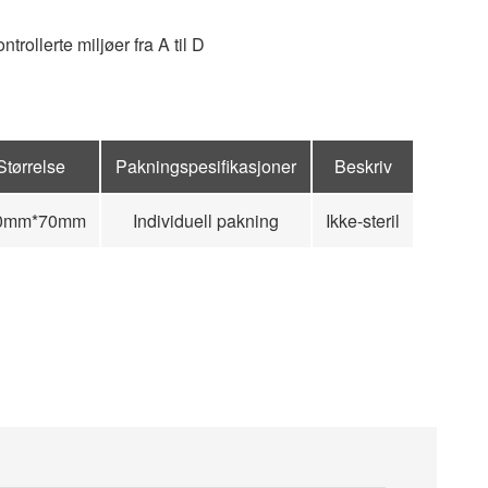
ntrollerte miljøer fra A til D
Størrelse
Pakningspesifikasjoner
Beskriv
0mm*70mm
Individuell pakning
Ikke-steril