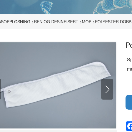
GSOPPLØSNING
>
REN OG DESINFISERT
>
MOP
>
POLYESTER DOBB
P
Sp
me