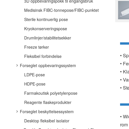
3D oppbevaringspokk til engangsbruk
Medisinsk FIBC-tonnepose/FIBC-punktet
Sterile kontinuerlig pose
Kryokonserveringspose
Drumlinjer/stabilitetsekker
Freeze tørker
• Sp
Fleksibel forbindelse
•
Fem
Forseglet oppbevaringssystem
•
Kla
LDPE-pose
•
Vas
HDPE-pose
•
Stø
Farmakoutisk polyetylenpose
Reagente flaskeprodukter
Forseglet beskyttelsessystem
•
Wid
Desktop fleksibel isolator
rom