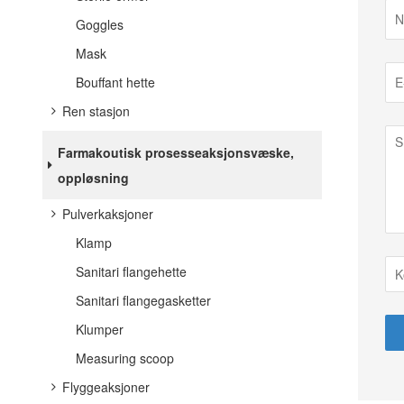
Goggles
Mask
Bouffant hette
Ren stasjon
Farmakoutisk prosesseaksjonsvæske,
oppløsning
Pulverkaksjoner
Klamp
Sanitari flangehette
Sanitari flangegasketter
Klumper
Measuring scoop
Flyggeaksjoner