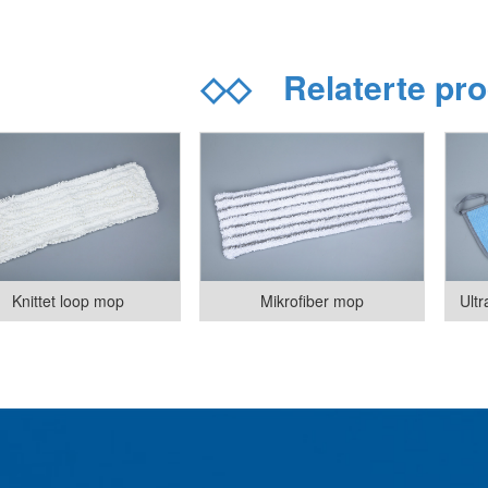
◇◇
Relaterte pr
Knittet loop mop
Mikrofiber mop
Ultr