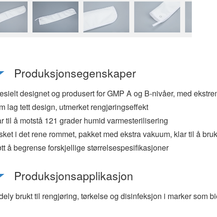
Produksjonsegenskaper
esielt designet og produsert for GMP A og B-nivåer, med ekstrem
 lag tett design, utmerket rengjøringseffekt
r til å motstå 121 grader humid varmesterilisering
ket i det rene rommet, pakket med ekstra vakuum, klar til å bruk
tt å begrense forskjellige størrelsespesifikasjoner
Produksjonsapplikasjon
ely brukt til rengjøring, tørkelse og disinfeksjon i marker som b