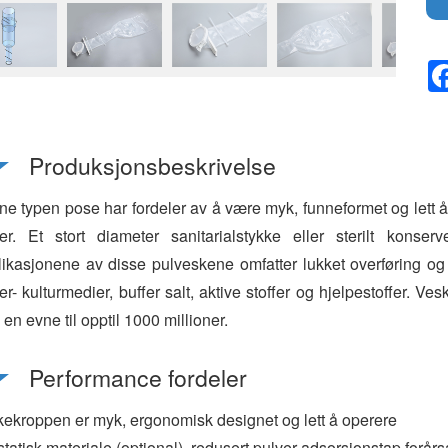
Produksjonsbeskrivelse
e typen pose har fordeler av å være myk, funneformet og lett å 
er. Et stort diameter sanitarialstykke eller sterilt konse
ikasjonene av disse pulveskene omfatter lukket overføring og 
er- kulturmedier, buffer salt, aktive stoffer og hjelpestoffer. Ve
en evne til opptil 1000 millioner.
Performance fordeler
ekroppen er myk, ergonomisk designet og lett å operere
statisk materiale (optional), redusert pulver adsorsjonstap forårsa