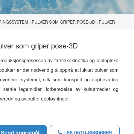
RINGSSYSTEM
>
PULVER SOM GRIPER POSE-3D
>
PULVER
ulver som griper pose-3D
produksjonsprosessen av farmakokinetika og biologiske
odukter er det nødvendig å oppnå et lukket pulver som
nverterer systemet, slik som transport og oppbevaring
 sterile legemidler, forberedelse av kulturmedier og
lberedning av buffer oppløsninger.
Send spørsmål
+86 0510-85806669