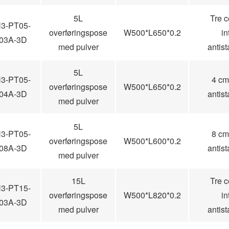
5L
Tre c
3-PT05-
overføringspose
W500*L650*0.2
in
03A-3D
med pulver
antis
5L
3-PT05-
4 cm 
overføringspose
W500*L650*0.2
04A-3D
antis
med pulver
5L
3-PT05-
8 cm 
overføringspose
W500*L600*0.2
08A-3D
antis
med pulver
15L
Tre c
3-PT15-
overføringspose
W500*L820*0.2
in
03A-3D
med pulver
antis