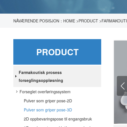
NÅVÆRENDE POSISJON：
HOME
>
PRODUCT
>
FARMAKOUTI
SOM GRIPER POSE-3D
PRODUCT
Farmakoutisk prosess
forseglingsoppløsning
Forseglet overføringssystem
Pulver som griper pose-2D
Pulver som griper pose-3D
2D oppbevaringspose til engangsbruk