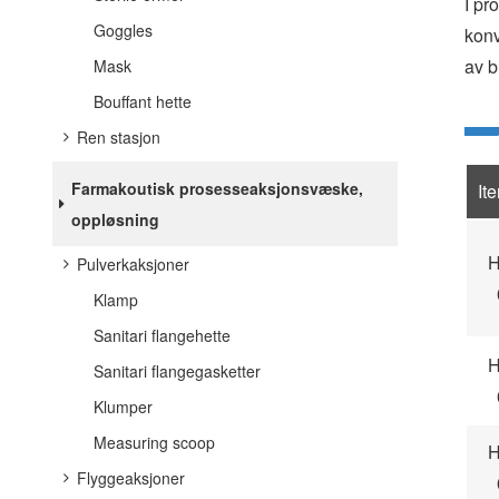
I pr
Goggles
konv
av b
Mask
Bouffant hette
Ren stasjon
Farmakoutisk prosesseaksjonsvæske,
It
oppløsning
H
Pulverkaksjoner
Klamp
Sanitari flangehette
H
Sanitari flangegasketter
Klumper
Measuring scoop
H
Flyggeaksjoner