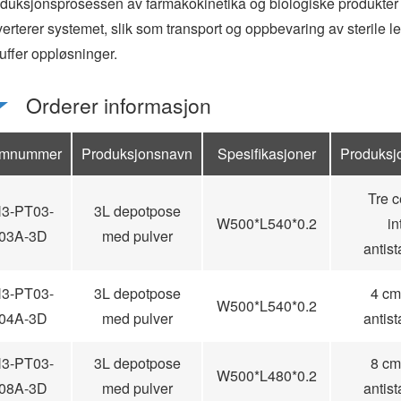
oduksjonsprosessen av farmakokinetika og biologiske produkter
erterer systemet, slik som transport og oppbevaring av sterile l
uffer oppløsninger.
Orderer informasjon
emnummer
Produksjonsnavn
Spesifikasjoner
Produksj
Tre c
3-PT03-
3L depotpose
W500*L540*0.2
in
03A-3D
med pulver
antis
3-PT03-
3L depotpose
4 cm 
W500*L540*0.2
04A-3D
med pulver
antis
3-PT03-
3L depotpose
8 cm 
W500*L480*0.2
08A-3D
med pulver
antis