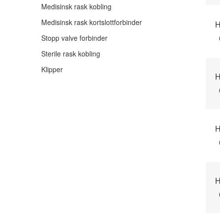
Medisinsk rask kobling
Medisinsk rask kortslottforbinder
H
Stopp valve forbinder
Sterile rask kobling
Klipper
H
H
H