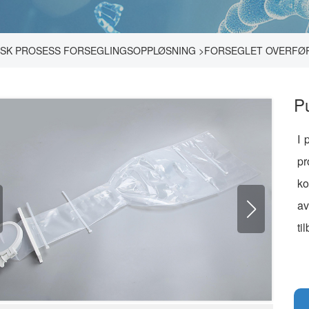
SK PROSESS FORSEGLINGSOPPLØSNING
>
FORSEGLET OVERFØ
P
I 
pr
ko
av
ti