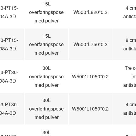
15L
3-PT15-
4 cm 
overføringspose
W500*L820*0.2
04A-3D
antis
med pulver
15L
3-PT15-
8 cm 
overføringspose
W500*L750*0.2
08A-3D
antis
med pulver
30L
Tre c
3-PT30-
overføringspose
W500*L1050*0.2
in
03A-3D
med pulver
antis
30L
3-PT30-
4 cm 
overføringspose
W500*L1050*0.2
04A-3D
antis
med pulver
30L