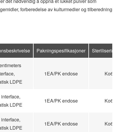
 er det nødvendig å oppnå et lukket pulver som
egemidler, forberedelse av kulturmedier og tilberedning
onsbeskrivelse
Pakningspesifikasjoner
Steriliseringsnivå
entimeters
terface,
1EA/PK endose
Ko60
tatisk LDPE
interface,
1EA/PK endose
Ko60
tatisk LDPE
interface,
1EA/PK endose
Ko60
tatisk LDPE