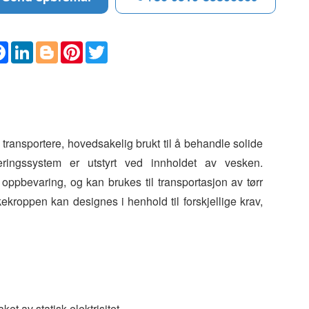
F
L
B
P
T
a
i
l
i
w
c
n
o
n
i
e
k
g
t
t
b
e
g
e
t
o
d
e
r
e
o
I
r
e
r
k
n
s
t
transportere, hovedsakelig brukt til å behandle solide
rveringssystem er utstyrt ved innholdet av vesken.
oppbevaring, og kan brukes til transportasjon av tørr
skekroppen kan designes i henhold til forskjellige krav,
ket av statisk elektrisitet