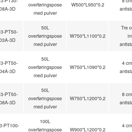
3-PT30-
8 cm 
overføringspose
W500*L950*0.2
08A-3D
antis
med pulver
50L
Tre c
3-PT50-
overføringspose
W750*L1100*0.2
in
03A-3D
med pulver
antis
50L
3-PT50-
4 cm 
overføringspose
W750*L1090*0.2
04A-3D
antis
med pulver
50L
3-PT50-
8 cm 
overføringspose
W750*L1200*0.2
08A-3D
antis
med pulver
100L
3-PT100-
4 cm 
overføringspose
W900*L1200*0.2