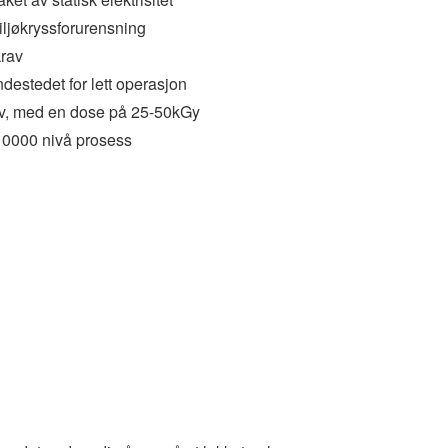
miljøkryssforurensning
krav
destedet for lett operasjon
krav, med en dose på 25-50kGy
10000 nivå prosess