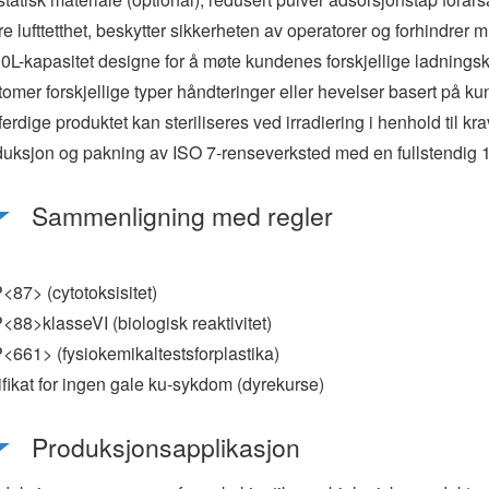
e lufttetthet, beskytter sikkerheten av operatorer og forhindrer 
0L-kapasitet designe for å møte kundenes forskjellige ladnings
omer forskjellige typer håndteringer eller hevelser basert på kun
ferdige produktet kan steriliseres ved irradiering i henhold til 
uksjon og pakning av ISO 7-renseverksted med en fullstendig 
Sammenligning med regler
87> (cytotoksisitet)
88>klasseVI (biologisk reaktivitet)
661> (fysiokemikaltestsforplastika)
ifikat for ingen gale ku-sykdom (dyrekurse)
Produksjonsapplikasjon