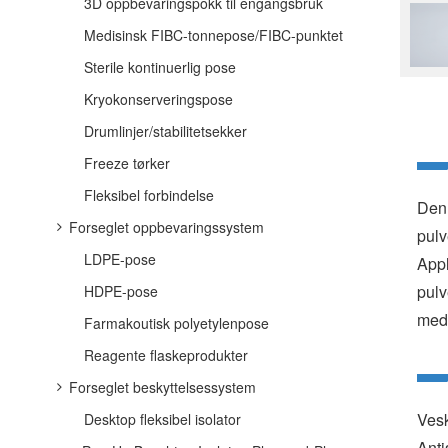
3D oppbevaringspokk til engangsbruk
Medisinsk FIBC-tonnepose/FIBC-punktet
Sterile kontinuerlig pose
Kryokonserveringspose
Drumlinjer/stabilitetsekker
Freeze tørker
Fleksibel forbindelse
Denn
Forseglet oppbevaringssystem
pulv
LDPE-pose
Appl
pulv
HDPE-pose
med 
Farmakoutisk polyetylenpose
Reagente flaskeprodukter
Forseglet beskyttelsessystem
Vesk
Desktop fleksibel isolator
Anti