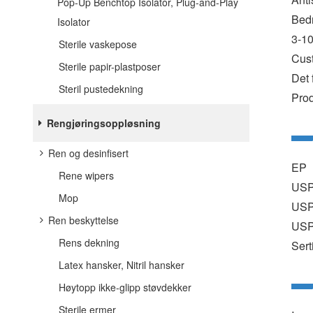
Pop-Up Benchtop Isolator, Plug-and-Play
Bedr
Isolator
3-10
Sterile vaskepose
Cust
Sterile papir-plastposer
Det 
Steril pustedekning
Prod
Rengjøringsoppløsning
Ren og desinfisert
EP
Rene wipers
USP<
Mop
USP<
Ren beskyttelse
USP<
Rens dekning
Sert
Latex hansker, Nitril hansker
Høytopp ikke-glipp støvdekker
Sterile ermer