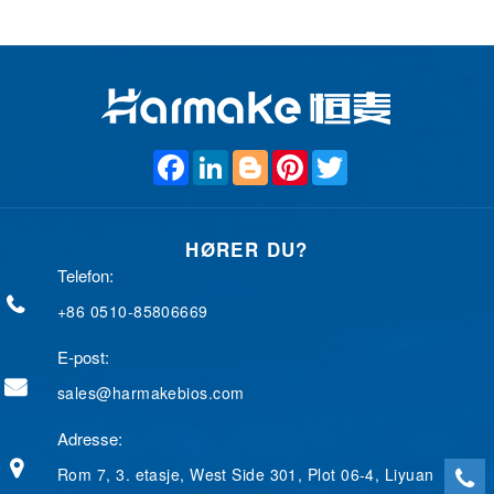
F
L
B
P
T
a
i
l
i
w
c
n
o
n
i
e
k
g
t
t
b
e
g
e
t
HØRER DU?
o
d
e
r
e
o
I
r
e
r
Telefon:
k
n
s
t
+86 0510-85806669
E-post:
sales@harmakebios.com
Adresse:
Rom 7, 3. etasje, West Side 301, Plot 06-4, Liyuan