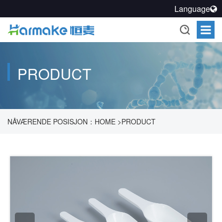
Language
PRODUCT
NÅVÆRENDE POSISJON：
HOME
>
PRODUCT
>
FARMAKOUTISK PROSESSEAKSJONSVÆSKE, OPPLØSNING
>
PULVERKAKSJONER
>
MEASURING SCOOP
>
MEASURING
SCOOP(PP)