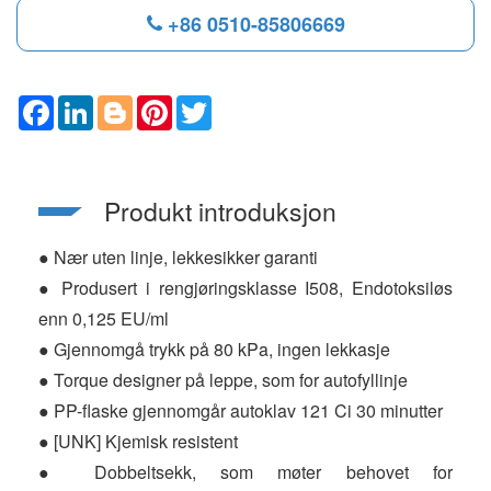
+86 0510-85806669
F
L
B
P
T
a
i
l
i
w
c
n
o
n
i
e
k
g
t
t
b
e
g
e
t
o
d
e
r
e
Produkt introduksjon
o
I
r
e
r
k
n
s
t
● Nær uten linje, lekkesikker garanti
● Produsert i rengjøringsklasse I508, Endotoksiløs
enn 0,125 EU/ml
● Gjennomgå trykk på 80 kPa, ingen lekkasje
● Torque designer på leppe, som for autofyllinje
● PP-flaske gjennomgår autoklav 121 Ci 30 minutter
● [UNK] Kjemisk resistent
● Dobbeltsekk, som møter behovet for