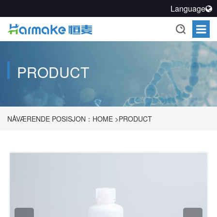
Language
PRODUCT
NÅVÆRENDE POSISJON：
HOME
>
PRODUCT
>
FARMAKOUTISK PROSESS FORSEGLINGSOPPLØSNING
>
FORSEGLET OPPBEVARINGSSYSTEM
>
REAGENTE
FLASKEPRODUKTER
>
SJELDNE MUNNTØRRHETENDE
FLASKER
>
125 ML HDPE MUNNTØRRHET