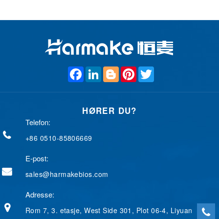
F
L
B
P
T
a
i
l
i
w
c
n
o
n
i
e
k
g
t
t
b
e
g
e
t
HØRER DU?
o
d
e
r
e
o
I
r
e
r
Telefon:
k
n
s
t
+86 0510-85806669
E-post:
sales@harmakebios.com
Adresse:
Rom 7, 3. etasje, West Side 301, Plot 06-4, Liyuan