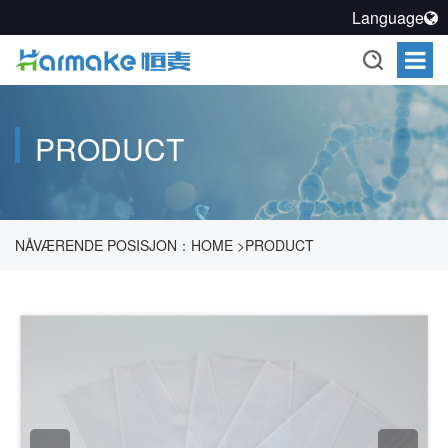
Language
PRODUCT
NÅVÆRENDE POSISJON：
HOME
>
PRODUCT
>
FARMAKOUTISK PROSESS FORSEGLINGSOPPLØSNING
>
FORSEGLET OPPBEVARINGSSYSTEM
>
LDPE-POSE
>
LETT
TIL Å RIVE TRÅDEN