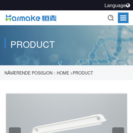
Language
PRODUCT
NÅVÆRENDE POSISJON：
HOME
>
PRODUCT
>
FARMAKOUTISK PROSESSEAKSJONSVÆSKE, OPPLØSNING
>
PULVERKAKSJONER
>
KLUMPER
>
KLUMPER