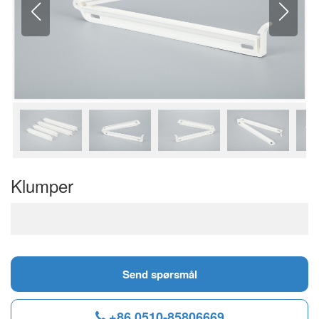
Klumper
Send spørsmål
+86 0510-85806669