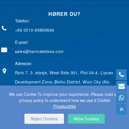
e
k
g
t
t
b
e
g
e
t
HØRER DU?
o
d
e
r
e
o
I
r
e
r
Telefon:
k
n
s
t
+86 0510-85806669
E-post:
sales@harmakebios.com
Adresse:
Rom 7, 3. etasje, West Side 301, Plot 06-4, Liyuan
Development Zone, Binhu District, Wuxi City (No.
We use Cookie To improve your experience. Please read our
privacy policy to understand how we use it Cookie
Privatpolitikk
© 2025 WUXI HARMAKE TECHNOLOGY CO., LTD ALLE
RETTIGHETER BEVARES.
WEB DESIGN
BY WANGKE
Reject Cookies
Allow Cookies
SITEMAP
RSS
XML
PRIVATPOLITIKK